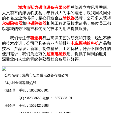
潍坊市弘力磁电设备有限公司
总部设立在风景秀丽、
人文荟萃的潍坊临朐县，奉行以人为本的理念，以我国及国外
的有名企业为榜样，精心打造企业
除铁器
品牌，公司多人获得
永磁除铁器
和
电磁除铁器
相关工程师及技术证书，每位员工都
以忘我的敬业精神和优良的技术为用户提供服务。
我们专注于
磁选机
行业高深工艺的研究和开发，经过不断
的技术改进，公司已具备有业内前排的
电磁振动给料机
产品和
技术，产品设计新颖、制作精良、工艺优良，符合不同条件的
使用需求，我们为近万的
起重电磁铁
用户提供了周到的服务，
深受业内人士的青睐并获得社会各届的好评。
公司名称：潍坊市弘力磁电设备有限公司
24小时全国客服热线：
徐经理 手机：18653668101
QQ：82308689 微信：18653668101
王经理 手机：15624212888