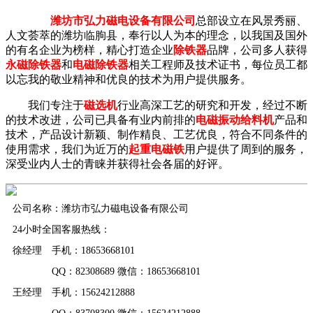
潍坊市弘力磁电设备有限公司
总部设立在风景秀丽、
人文荟萃的潍坊临朐县，奉行以人为本的理念，以我国及国外
的有名企业为榜样，精心打造企业
除铁器
品牌，公司多人获得
永磁除铁器
和
电磁除铁器
相关工程师及技术证书，每位员工都
以忘我的敬业精神和优良的技术为用户提供服务。
我们专注于
磁选机
行业高深工艺的研究和开发，经过不断
的技术改进，公司已具备有业内前排的
电磁振动给料机
产品和
技术，产品设计新颖、制作精良、工艺优良，符合不同条件的
使用需求，我们为近万的
起重电磁铁
用户提供了周到的服务，
深受业内人士的青睐并获得社会各届的好评。
公司名称：潍坊市弘力磁电设备有限公司
24小时全国客服热线：
徐经理 手机：18653668101
QQ：82308689 微信：18653668101
王经理 手机：15624212888